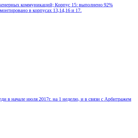
нженерных коммуникаций; Корпус 15: выполнено 92%
онтировано в корпусах 13,14,16 и 17.
и в начале июля 2017г. на 1 неделю, и в связи с Арбитражем