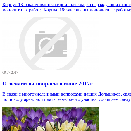
Корпус 13: заканчивается кирпичная кладка ограждающих кон
монолитных работ;. Корпус 16: завершены монолитные работы; 
09.07.2017
Отвечаем на вопросы в июле 2017г.
В связи с многочисленными вопросами наших Дольщиков, связа
по поводу арендной платы земельного участка, сообщаем след