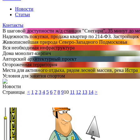
Новости
Статьи
Контакты
В шаговой доступности ж/д станция "Снегири", 35 минут до м
Надежность покупки, продажа квартир по 214-ФЗ. Застройщик 
Живописнейшая природа Северо-Западного Подмосковья
Вся необходимая инфраструктура
Дома монолит-кирпич
Авторский архитектурный проект
Огороженная территория
Места для активного отдыха, рядом лесной массив, река Истра
Условия для занятия спортом
Новости
Страницы
<
1
2
3
4
5
6
7
8
9
10
11
12
13
14
>