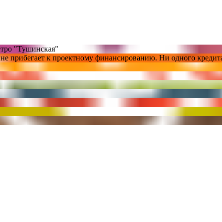
етро "Тушинская"
не прибегает к проектному финансированию. Ни одного кредита