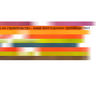
 на строительство - наше неоспоримое преимущество!